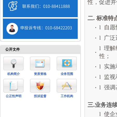
性，促进并
二. 标准特
l 自
l 广
l 理
公开文件
性；
l 实
机构简介
资质资格
业务范围
l 监
l 强
公正性声明
投诉监督
工作机构
三
.
业务连
l 使