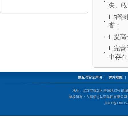
失、收
l 增
誉；
l 提
l 完
中存在
隐私与安全声明
|
网站地图
地址：北京市海淀区增光路33号 邮编：1000
版权所有：方圆标志认证集团有限公司 Copyright(©
京ICP备130115