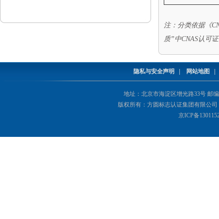
注：分类依据《CNAS
质”中CNAS
认可证
隐私与安全声明
|
网站地图
地址：北京市海淀区增光路33号 邮编：1000
版权所有：方圆标志认证集团有限公司 Copyright(©
京ICP备130115