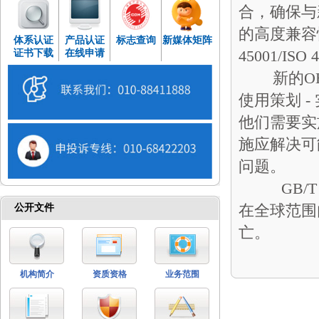
合，确保与新
的高度兼容
体系认证
产品认证
标志查询
新媒体矩阵
45001/I
证书下载
在线申请
新的OH＆
使用策划 -
他们需要实
施应解决可
问题。
GB/T 4
在全球范围
公开文件
亡。
机构简介
资质资格
业务范围