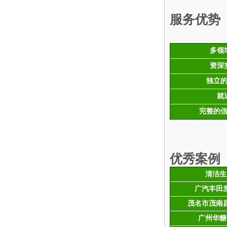
服务优势
多领
资深
独立
就
完整的
优秀案例
清洁生
广汽丰田
茂名市茂南
广州华糖