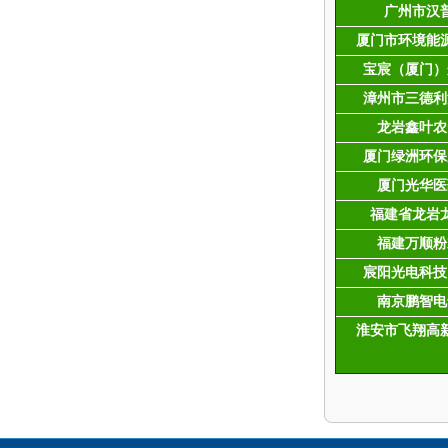
广州市汉
厦门市环境能
宝宸（厦门）
漳州市三德利
龙岩鑫叶农
厦门绿洲环保
厦门光华医
福建省龙岩
福建万顺粉
宸阳光电科技
南京鹏智电
淮安市飞翔高