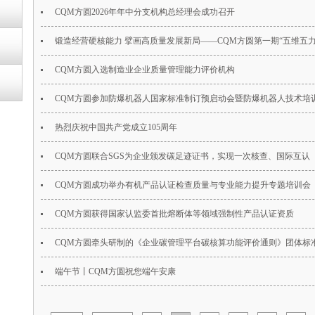
CQM方圆2026年年中分支机构总经理会成功召开
锻造经营硬核能力 擘画高质量发展新局——CQM方圆第一期“五维五
坊”完美落幕
CQM方圆入选制造业企业质量管理能力评价机构
CQM方圆参加防爆机器人国家标准制订预启动会暨防爆机器人技术培
热烈庆祝中国共产党成立105周年
CQM方圆联合SGS为企业颁发碳足迹证书，实现一次核查、国际互认
CQM方圆成功举办有机产品认证检查质量与专业能力提升专题培训会
CQM方圆获得国家认监委首批熔断体等领域强制性产品认证资质
CQM方圆牵头研制的《企业碳管理平台碳核算功能评价通则》团体标
端午节丨CQM方圆祝您端午安康