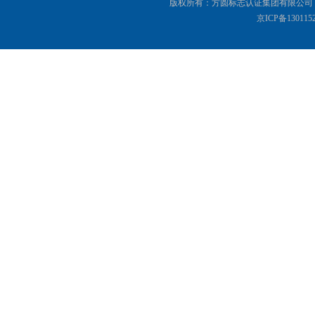
版权所有：方圆标志认证集团有限公司 Copyright(©
京ICP备130115